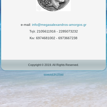
e-mail:
info@megasalexandros-amorgos.gr
Τηλ: 2105611916 - 2285073232
Κιν: 6974681002 - 6973667238
Copyright © 2019. All Rights Reserved.
powered by IQnet